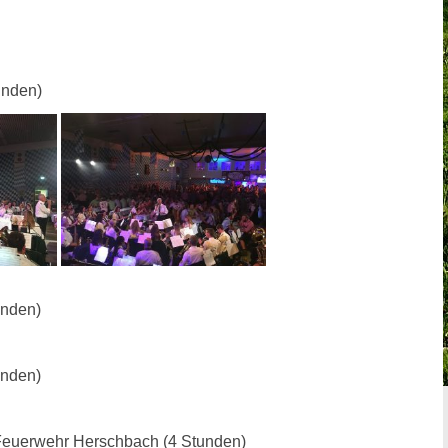
unden)
unden)
unden)
 Feuerwehr Herschbach (4 Stunden)