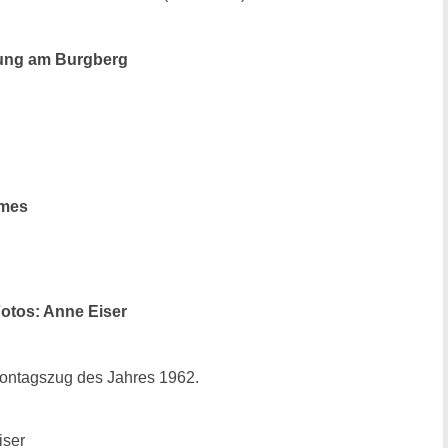
fnung am Burgberg
rmes
otos: Anne Eiser
montagszug des Jahres 1962.
iser