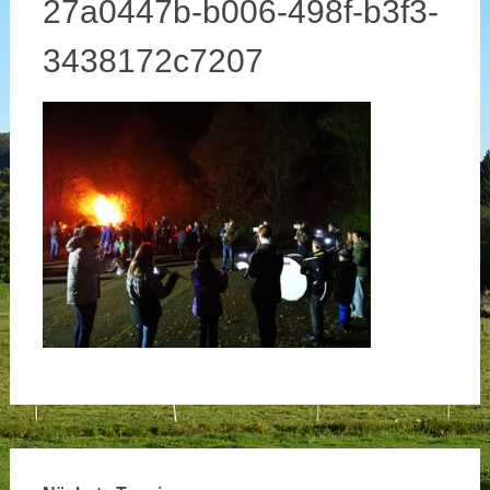
27a0447b-b006-498f-b3f3-
3438172c7207